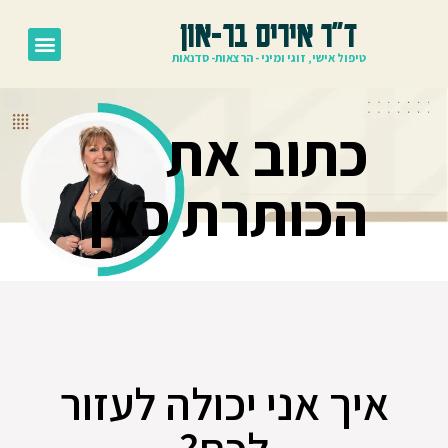
ד"ר איריס בר-און
טיפול אישי, זוגי ומיני - הרצאות- סדנאות
כתוב את
הכותרת כאן
איך אני יכולה לעזור