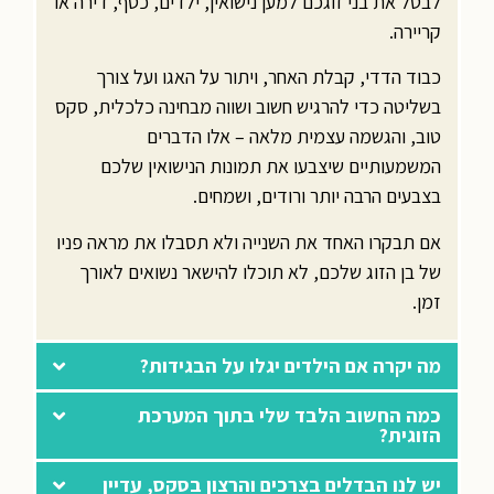
לבטל את בני זוגכם למען נישואין, ילדים, כסף, דירה או
קריירה.
כבוד הדדי, קבלת האחר, ויתור על האגו ועל צורך
בשליטה כדי להרגיש חשוב ושווה מבחינה כלכלית, סקס
טוב, והגשמה עצמית מלאה – אלו הדברים
המשמעותיים שיצבעו את תמונות הנישואין שלכם
בצבעים הרבה יותר ורודים, ושמחים.
אם תבקרו האחד את השנייה ולא תסבלו את מראה פניו
של בן הזוג שלכם, לא תוכלו להישאר נשואים לאורך
זמן.
מה יקרה אם הילדים יגלו על הבגידות?
כמה החשוב הלבד שלי בתוך המערכת
הזוגית?
יש לנו הבדלים בצרכים והרצון בסקס, עדיין